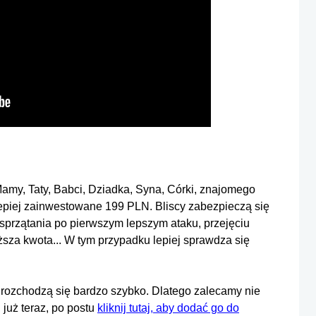
Mamy, Taty, Babci, Dziadka, Syna, Córki, znajomego
lepiej zainwestowane 199 PLN. Bliscy zabezpieczą się
 sprzątania po pierwszym lepszym ataku, przejęciu
ższa kwota... W tym przypadku lepiej sprawdza się
ty rozchodzą się bardzo szybko. Dlatego zalecamy nie
 już teraz, po postu
kliknij tutaj, aby dodać go do