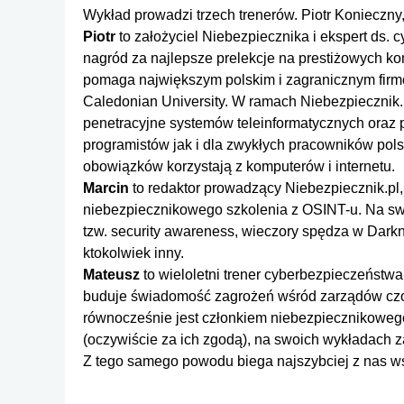
Wykład prowadzi trzech trenerów. Piotr Konieczny
Piotr
to założyciel Niebezpiecznika i ekspert ds.
nagród za najlepsze prelekcje na prestiżowych ko
pomaga największym polskim i zagranicznym firm
Caledonian University. W ramach Niebezpiecznik.p
penetracyjne systemów teleinformatycznych oraz p
programistów jak i dla zwykłych pracowników pols
obowiązków korzystają z komputerów i internetu.
Marcin
to redaktor prowadzący Niebezpiecznik.pl,
niebezpiecznikowego szkolenia z OSINT-u. Na sw
tzw. security awareness, wieczory spędza w Darkn
ktokolwiek inny.
Mateusz
to wieloletni trener cyberbezpieczeństw
buduje świadomość zagrożeń wśród zarządów czo
równocześnie jest członkiem niebezpiecznikowego 
(oczywiście za ich zgodą), na swoich wykładach za
Z tego samego powodu biega najszybciej z nas ws