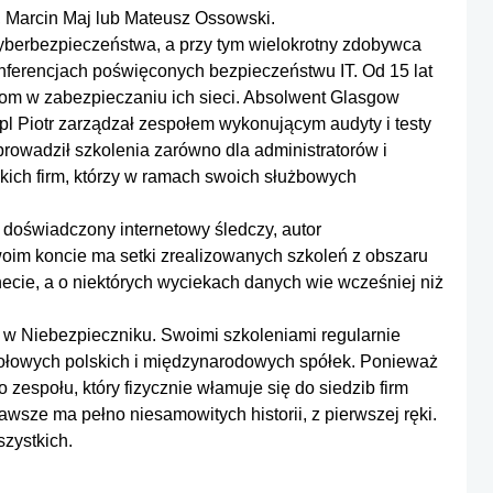
, Marcin Maj lub Mateusz Ossowski.
 cyberbezpieczeństwa, a przy tym wielokrotny zdobywca
nferencjach poświęconych bezpieczeństwu IT. Od 15 lat
om w zabezpieczaniu ich sieci. Absolwent Glasgow
l Piotr zarządzał zespołem wykonującym audyty i testy
rowadził szkolenia zarówno dla administratorów i
kich firm, którzy w ramach swoich służbowych
 doświadczony internetowy śledczy, autor
oim koncie ma setki zrealizowanych szkoleń z obszaru
ecie, a o niektórych wyciekach danych wie wcześniej niż
a w Niebezpieczniku. Swoimi szkoleniami regularnie
łowych polskich i międzynarodowych spółek. Ponieważ
zespołu, który fizycznie włamuje się do siedzib firm
wsze ma pełno niesamowitych historii, z pierwszej ręki.
zystkich.