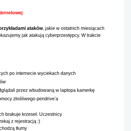
ternetowej
przykładami ataków
, jakie w ostatnich miesiącach
okazujemy jak atakują cyberprzestępcy. W trakcie
ących po internecie wyciekach danych
ków
podglądali przez wbudowaną w laptopa kamerkę
omocy złośliwego pendrive'a
chodzą tłumy