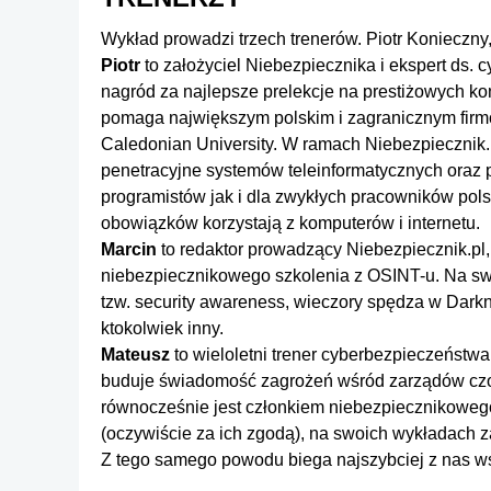
Wykład prowadzi trzech trenerów. Piotr Konieczny
Piotr
to założyciel Niebezpiecznika i ekspert ds.
nagród za najlepsze prelekcje na prestiżowych ko
pomaga największym polskim i zagranicznym firm
Caledonian University. W ramach Niebezpiecznik.p
penetracyjne systemów teleinformatycznych oraz p
programistów jak i dla zwykłych pracowników pols
obowiązków korzystają z komputerów i internetu.
Marcin
to redaktor prowadzący Niebezpiecznik.pl,
niebezpiecznikowego szkolenia z OSINT-u. Na sw
tzw. security awareness, wieczory spędza w Darkn
ktokolwiek inny.
Mateusz
to wieloletni trener cyberbezpieczeństw
buduje świadomość zagrożeń wśród zarządów czo
równocześnie jest członkiem niebezpiecznikowego 
(oczywiście za ich zgodą), na swoich wykładach za
Z tego samego powodu biega najszybciej z nas ws