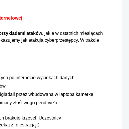
ternetowej
przykładami ataków
, jakie w ostatnich miesiącach
okazujemy jak atakują cyberprzestępcy. W trakcie
ących po internecie wyciekach danych
ków
podglądali przez wbudowaną w laptopa kamerkę
omocy złośliwego pendrive'a