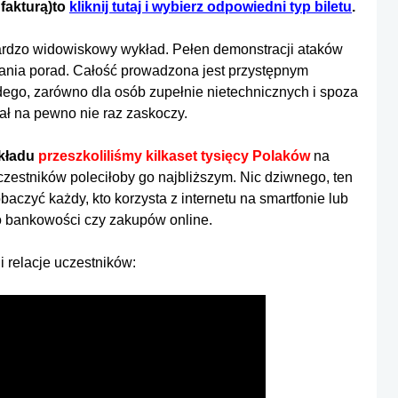
 fakturą)to
kliknij tutaj i wybierz odpowiedni typ biletu
.
 bardzo widowiskowy wykład. Pełen demonstracji ataków
wania porad. Całość prowadzona jest przystępnym
żdego, zarówno dla osób zupełnie nietechnicznych i spoza
riał na pewno nie raz zaskoczy.
ykładu
przeszkoliliśmy kilkaset tysięcy Polaków
na
zestników poleciłoby go najbliższym. Nic dziwnego, ten
baczyć każdy, kto korzysta z internetu na smartfonie lub
o bankowości czy zakupów online.
i relacje uczestników: