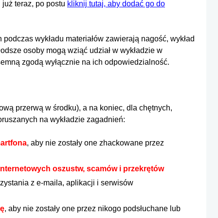
 już teraz, po postu
kliknij tutaj, aby dodać go do
ch podczas wykładu materiałów zawierają nagość, wykład
 Młodsze osoby mogą wziąć udział w wykładzie w
semną zgodą wyłącznie na ich odpowiedzialność.
tową przerwą w środku), a na koniec, dla chętnych,
 poruszanych na wykładzie zagadnień:
artfona
, aby nie zostały one zhackowane przez
 internetowych oszustw, scamów i przekrętów
zystania z e-maila, aplikacji i serwisów
ję
, aby nie zostały one przez nikogo podsłuchane lub