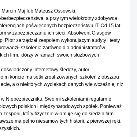
, Marcin Maj lub Mateusz Ossowski.
 cyberbezpieczeństwa, a przy tym wielokrotny zdobywca
nferencjach poświęconych bezpieczeństwu IT. Od 15 lat
om w zabezpieczaniu ich sieci. Absolwent Glasgow
l Piotr zarządzał zespołem wykonującym audyty i testy
rowadził szkolenia zarówno dla administratorów i
kich firm, którzy w ramach swoich służbowych
 doświadczony internetowy śledczy, autor
oim koncie ma setki zrealizowanych szkoleń z obszaru
ecie, a o niektórych wyciekach danych wie wcześniej niż
a w Niebezpieczniku. Swoimi szkoleniami regularnie
łowych polskich i międzynarodowych spółek. Ponieważ
zespołu, który fizycznie włamuje się do siedzib firm
wsze ma pełno niesamowitych historii, z pierwszej ręki.
zystkich.