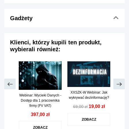
Gadżety
Klienci, którzy kupili ten produkt,
wybierali również:
się
XXSZK-W Webinar: Jak
Webinar: Wycieki Danych -
Webina
 -
wykrywać dezinformację?
Dostęp dla 1 pracownika
Zaku
.2026 -
firmy (FV VAT)
Interne
19,00 zł
69,00 zł
ład
1 pra
397,00 zł
ł
ZOBACZ
ZOBACZ