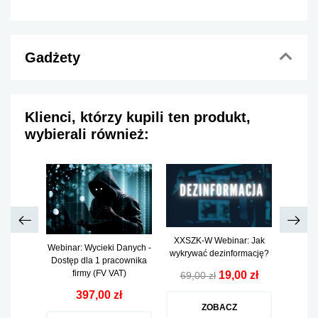
Gadżety
Klienci, którzy kupili ten produkt,
wybierali również:
się
XXSZK-W Webinar: Jak
Webinar: Wycieki Danych -
Webina
 -
wykrywać dezinformację?
Dostęp dla 1 pracownika
Zaku
.2026 -
firmy (FV VAT)
Interne
19,00 zł
69,00 zł
ład
1 pra
397,00 zł
ł
ZOBACZ